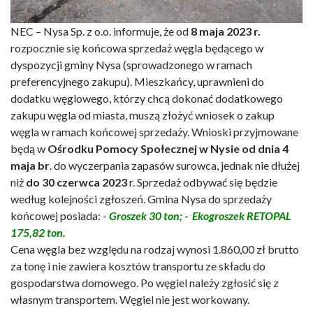
NEC – Nysa Sp. z o.o. informuje, że od
8 maja 2023 r.
rozpocznie się końcowa sprzedaż węgla będącego w
dyspozycji gminy Nysa (sprowadzonego w ramach
preferencyjnego zakupu). Mieszkańcy, uprawnieni do
dodatku węglowego, którzy chcą dokonać dodatkowego
zakupu węgla od miasta, muszą złożyć wniosek o zakup
węgla w ramach końcowej sprzedaży. Wnioski przyjmowane
będą w
Ośrodku Pomocy Społecznej w Nysie od dnia 4
maja br
. do wyczerpania zapasów surowca, jednak nie dłużej
niż
do 30 czerwca 2023
r. Sprzedaż odbywać się będzie
według kolejności zgłoszeń. Gmina Nysa do sprzedaży
końcowej posiada: -
Groszek 30 ton; - Ekogroszek RETOPAL
175,82 ton.
Cena węgla bez względu na rodzaj wynosi 1.860,00 zł brutto
za tonę i nie zawiera kosztów transportu ze składu do
gospodarstwa domowego. Po węgiel należy zgłosić się z
własnym transportem. Węgiel nie jest workowany.