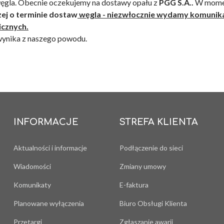
ęgla. Obecnie oczekujemy na dostawy opału z
PGG S.A..
W mome
zej o terminie dostaw
węgla - niezwłocznie wydamy komunik
icznych.
 wynika z naszego powodu.
INFORMACJE
STREFA KLIENTA
Aktualności i informacje
Podłączenie do sieci
Wiadomości
Zmiany umowy
Komunikaty
E-faktura
Planowane wyłączenia
Biuro Obsługi Klienta
Przetargi
Zgłaszanie awarii