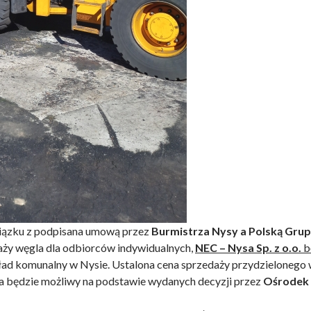
iązku z podpisana umową przez
Burmistrza Nysy a Polską Gru
aży węgla dla odbiorców indywidualnych,
NEC – Nysa Sp.
z o.o.
b
ad komunalny w Nysie. Ustalona cena sprzedaży przydzielonego 
a będzie możliwy na podstawie wydanych decyzji przez
Ośrodek