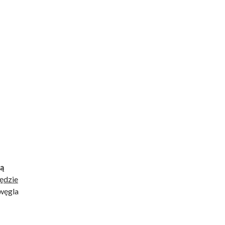
pą
ędzie
węgla