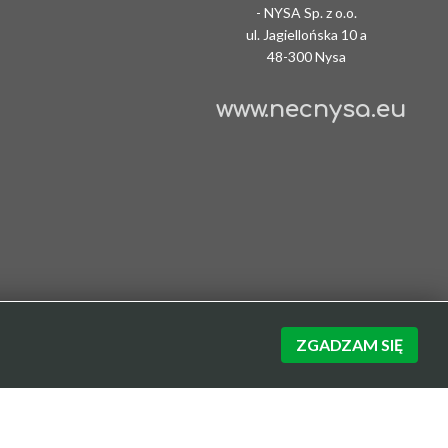
- NYSA Sp. z o.o.
ul. Jagiellońska 10 a
48-300 Nysa
www.necnysa.eu
ZGADZAM SIĘ