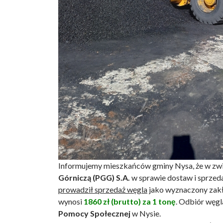
Informujemy mieszkańców gminy Nysa, że w zw
Górniczą (PGG) S.A.
w sprawie dostaw i sprzed
prowadził sprzedaż węgla
jako wyznaczony zakł
wynosi
1860 zł (brutto) za 1 tonę
. Odbiór węgl
Pomocy Społecznej
w Nysie.