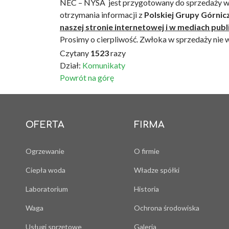
NEC – NYSA jest przygotowany do sprzedaży w
otrzymania informacji z
Polskiej Grupy Górnic
naszej stronie internetowej i w mediach publ
Prosimy o cierpliwość. Zwłoka w sprzedaży nie
Czytany
1523
razy
Dział:
Komunikaty
Powrót na górę
OFERTA
FIRMA
Ogrzewanie
O firmie
Ciepła woda
Władze spółki
Laboratorium
Historia
Waga
Ochrona środowiska
Usługi sprzętowe
Galeria