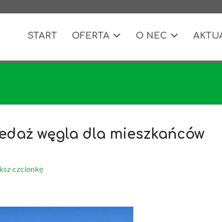
START
OFERTA
O NEC
AKTU
zedaż węgla dla mieszkańców
ksz czcionkę