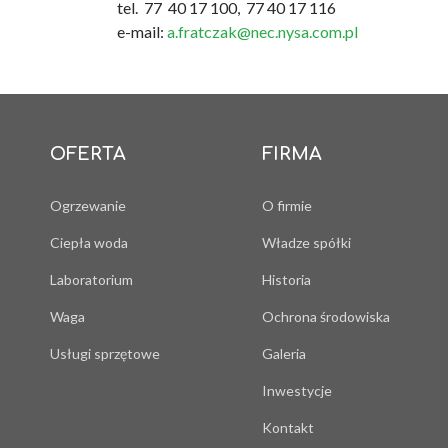
tel. 77 40 17 100, 77 40 17 116
e-mail:
a.fratczak@nec.nysa.com.pl
OFERTA
FIRMA
Ogrzewanie
O firmie
Ciepła woda
Władze spółki
Laboratorium
Historia
Waga
Ochrona środowiska
Usługi sprzętowe
Galeria
Inwestycje
Kontakt