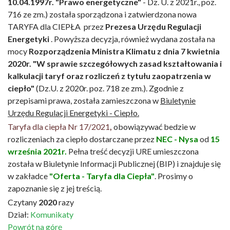
10.04.1997r. "Prawo energetyczne"
- Dz. U. z 2021r., poz.
716 ze zm.) została sporządzona i zatwierdzona nowa
TARYFA dla CIEPŁA przez
Prezesa Urzędu Regulacji
Energetyki
. Powyższa decyzja, również wydana została na
mocy
Rozporządzenia Ministra Klimatu z dnia 7 kwietnia
2020r. "W sprawie szczegółowych zasad kształtowania i
kalkulacji taryf oraz rozliczeń z tytułu zaopatrzenia w
ciepło"
(Dz.U. z 2020r. poz. 718 ze zm.). Zgodnie z
przepisami prawa, została zamieszczona w
Biuletynie
Urzędu Regulacji Energetyki - Ciepło.
Taryfa dla ciepła Nr 17/2021
,
obowiązywać bedzie w
rozliczeniach za ciepło dostarczane przez
NEC - Nysa
od
15
września 2021r.
Pełna treść decyzji URE umieszczona
została w Biuletynie Informacji Publicznej (BIP) i znajduje się
w zakładce
"Oferta - Taryfa dla Ciepła"
. Prosimy o
zapoznanie się z jej treścią.
Czytany
2020
razy
Dział:
Komunikaty
Powrót na górę