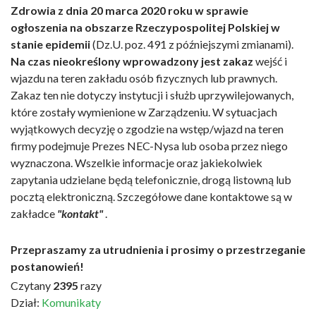
Zdrowia z dnia 20 marca 2020 roku w sprawie
ogłoszenia na obszarze Rzeczypospolitej Polskiej w
stanie epidemii
(Dz.U. poz. 491 z późniejszymi zmianami).
Na czas nieokreślony wprowadzony jest zakaz
wejść i
wjazdu na teren zakładu osób fizycznych lub prawnych.
Zakaz ten nie dotyczy instytucji i służb uprzywilejowanych,
które zostały wymienione w Zarządzeniu. W sytuacjach
wyjątkowych decyzję o zgodzie na wstęp/wjazd na teren
firmy podejmuje Prezes NEC-Nysa lub osoba przez niego
wyznaczona. Wszelkie informacje oraz jakiekolwiek
zapytania udzielane będą telefonicznie, drogą listowną lub
pocztą elektroniczną. Szczegółowe dane kontaktowe są w
zakładce
"kontakt"
.
Przepraszamy za utrudnienia i prosimy o przestrzeganie
postanowień
!
Czytany
2395
razy
Dział:
Komunikaty